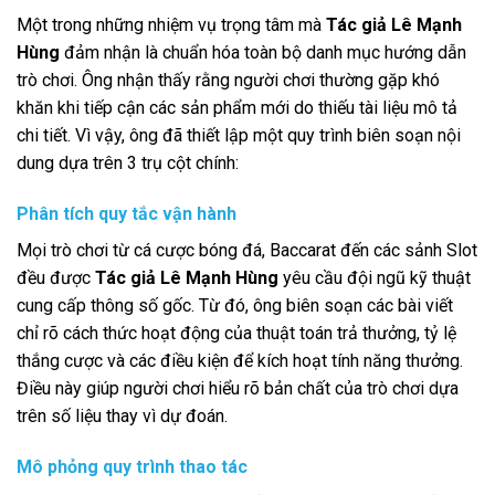
Một trong những nhiệm vụ trọng tâm mà
Tác giả Lê Mạnh
Hùng
đảm nhận là chuẩn hóa toàn bộ danh mục hướng dẫn
trò chơi. Ông nhận thấy rằng người chơi thường gặp khó
khăn khi tiếp cận các sản phẩm mới do thiếu tài liệu mô tả
chi tiết. Vì vậy, ông đã thiết lập một quy trình biên soạn nội
dung dựa trên 3 trụ cột chính:
Phân tích quy tắc vận hành
Mọi trò chơi từ cá cược bóng đá, Baccarat đến các sảnh Slot
đều được
Tác giả Lê Mạnh Hùng
yêu cầu đội ngũ kỹ thuật
cung cấp thông số gốc. Từ đó, ông biên soạn các bài viết
chỉ rõ cách thức hoạt động của thuật toán trả thưởng, tỷ lệ
thắng cược và các điều kiện để kích hoạt tính năng thưởng.
Điều này giúp người chơi hiểu rõ bản chất của trò chơi dựa
trên số liệu thay vì dự đoán.
Mô phỏng quy trình thao tác