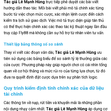
Tác giả Lê Mạnh Hùng
trực tiếp phê duyệt các bài viết
hướng dẫn thao tác. Mỗi bài viết phải mô tả chính xác từng
bước từ việc chọn mức cược, xác nhận lệnh cược đến cách
kiểm tra lịch sử giao dịch. Việc mô tả trực diện giúp tân thủ
có thể thực hiện chính xác các thao tác kỹ thuật ngay lần đầu
truy cập Fly88 mà không cần sự hỗ trợ từ nhân viên tư vấn.
Thiết lập bảng thông số so sánh
Thay vì viết các đoạn văn dài,
Tác giả Lê Mạnh Hùng
ưu
tiên sử dụng các bảng biểu để so sánh tỷ lệ thưởng giữa các
cửa cược. Phương pháp này giúp người chơi có cái nhìn tổng
quan về cơ hội thắng và mức rủi ro của từng lựa chọn, từ đó
đưa ra quyết định đặt cược dựa trên sự phân tích logic.
Quy trình kiểm định tính chính xác của dữ liệu
tài chính
Các thông tin về nạp, rút tiền và khuyến mãi là những phần
nội dung nhạy cảm nhất.
Tác giả Lê Mạnh Hùng
áp dụng cơ